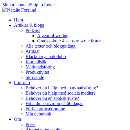
Skip to content
Skip to footer
Hem
Artiklar & blogg
Podcast
A year of writing
Gratis e-bok: 4 steps to write faster
Alla texter och blogginlägg
Artiklar
Blackdiarys bokklubb
Journalistik
Marknadsföring
Produktivitet
Skrivande
Portfolio
Behöver du hjälp med marknadsföring?
Behöver du hjälp med sociala medier?
Behöver du en spökskrivare?
Hitta din skrivrutin på 66 dagar
Författarkurser online
Min debutbok
Om
Press
Återbetalningspolicy