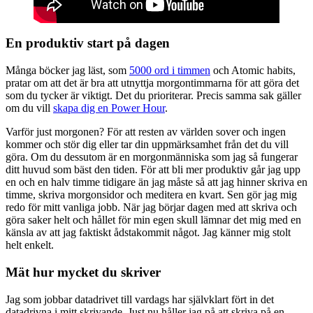
En produktiv start på dagen
Många böcker jag läst, som
5000 ord i timmen
och Atomic habits,
pratar om att det är bra att utnyttja morgontimmarna för att göra det
som du tycker är viktigt. Det du prioriterar. Precis samma sak gäller
om du vill
skapa dig en Power Hour
.
Varför just morgonen? För att resten av världen sover och ingen
kommer och stör dig eller tar din uppmärksamhet från det du vill
göra. Om du dessutom är en morgonmänniska som jag så fungerar
ditt huvud som bäst den tiden. För att bli mer produktiv går jag upp
en och en halv timme tidigare än jag måste så att jag hinner skriva en
timme, skriva morgonsidor och meditera en kvart. Sen gör jag mig
redo för mitt vanliga jobb. När jag börjar dagen med att skriva och
göra saker helt och hållet för min egen skull lämnar det mig med en
känsla av att jag faktiskt ådstakommit något. Jag känner mig stolt
helt enkelt.
Mät hur mycket du skriver
Jag som jobbar datadrivet till vardags har självklart fört in det
datadrivna i mitt skrivande. Just nu håller jag på att skriva på en