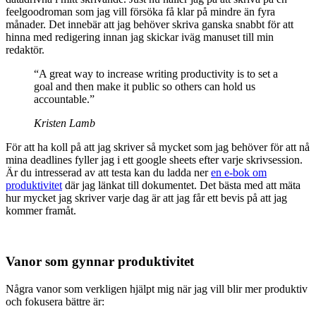
feelgoodroman som jag vill försöka få klar på mindre än fyra
månader. Det innebär att jag behöver skriva ganska snabbt för att
hinna med redigering innan jag skickar iväg manuset till min
redaktör.
“A great way to increase writing productivity is to set a
goal and then make it public so others can hold us
accountable.”
Kristen Lamb
För att ha koll på att jag skriver så mycket som jag behöver för att nå
mina deadlines fyller jag i ett google sheets efter varje skrivsession.
Är du intresserad av att testa kan du ladda ner
en e-bok om
produktivitet
där jag länkat till dokumentet. Det bästa med att mäta
hur mycket jag skriver varje dag är att jag får ett bevis på att jag
kommer framåt.
Vanor som gynnar produktivitet
Några vanor som verkligen hjälpt mig när jag vill blir mer produktiv
och fokusera bättre är: