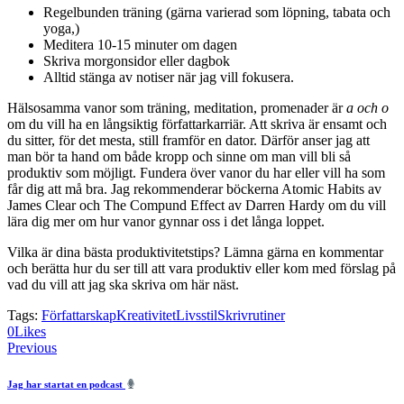
Regelbunden träning (gärna varierad som löpning, tabata och
yoga,)
Meditera 10-15 minuter om dagen
Skriva morgonsidor eller dagbok
Alltid stänga av notiser när jag vill fokusera.
Hälsosamma vanor som träning, meditation, promenader är
a och o
om du vill ha en långsiktig författarkarriär. Att skriva är ensamt och
du sitter, för det mesta, still framför en dator. Därför anser jag att
man bör ta hand om både kropp och sinne om man vill bli så
produktiv som möjligt. Fundera över vanor du har eller vill ha som
får dig att må bra. Jag rekommenderar böckerna Atomic Habits av
James Clear och The Compund Effect av Darren Hardy om du vill
lära dig mer om hur vanor gynnar oss i det långa loppet.
Vilka är dina bästa produktivitetstips? Lämna gärna en kommentar
och berätta hur du ser till att vara produktiv eller kom med förslag på
vad du vill att jag ska skriva om här näst.
Tags:
Författarskap
Kreativitet
Livsstil
Skrivrutiner
Twitter-
Facebook
Share-
Copy
0
Likes
Inläggsnavigering
new
email
URL
Previous
to
clipboard
Jag har startat en podcast