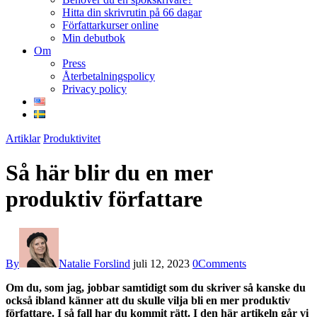
Hitta din skrivrutin på 66 dagar
Författarkurser online
Min debutbok
Om
Press
Återbetalningspolicy
Privacy policy
facebook-
instagram
twitter-
youtube
Artiklar
Produktivitet
1
new
Så här blir du en mer
produktiv författare
By
Natalie Forslind
juli 12, 2023
0
Comments
Om du, som jag, jobbar samtidigt som du skriver så kanske du
också ibland känner att du skulle vilja bli en mer produktiv
författare. I så fall har du kommit rätt. I den här artikeln går vi