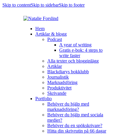
Skip to content
Skip to sidebar
Skip to footer
Hem
Artiklar & blogg
Podcast
A year of writing
Gratis e-bok: 4 steps to
write faster
Alla texter och blogginlägg
Artiklar
Blackdiarys bokklubb
Journalistik
Marknadsföring
Produktivitet
Skrivande
Portfolio
Behöver du hjälp med
marknadsföring?
Behöver du hjälp med sociala
medier?
Behöver du en spökskrivare?
Hitta din skrivrutin på 66 dagar