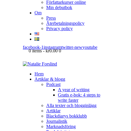
Författarkurser online
Min debutbok
Om
Press
Återbetalningspolicy
Privacy policy
facebook-1
instagram
twitter-new
youtube
0 items
-
kr0.00
0
Hem
Artiklar & blogg
Podcast
A year of writing
Gratis e-bok: 4 steps to
write faster
Alla texter och blogginlägg
Artiklar
Blackdiarys bokklubb
Journalistik
Marknadsföring