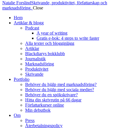
Natalie Forslind
Skrivande, produktivitet, författarskap och
marknadsföring.
Close
Hem
Artiklar & blogg
Podcast
A year of writing
Gratis e-bok: 4 steps to write faster
Alla texter och blogginlägg
Artiklar
Blackdiarys bokklubb
Journalistik
Marknadsföring
Produktivitet
Skrivande
Portfolio
Behöver du hjälp med marknadsföring?
Behöver du hjälp med sociala medier?
Behöver du en spökskrivare?
Hitta din skrivrutin på 66 dagar
Författarkurser online
Min debutbok
Om
Press
Återbetalningspolicy