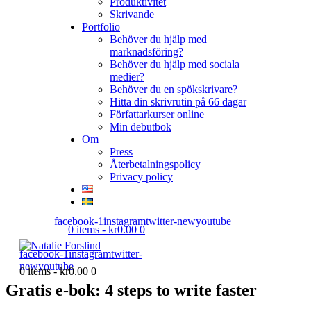
Produktivitet
Skrivande
Portfolio
Behöver du hjälp med
marknadsföring?
Behöver du hjälp med sociala
medier?
Behöver du en spökskrivare?
Hitta din skrivrutin på 66 dagar
Författarkurser online
Min debutbok
Om
Press
Återbetalningspolicy
Privacy policy
facebook-1
instagram
twitter-new
youtube
0 items
-
kr0.00
0
facebook-1
instagram
twitter-
new
youtube
0 items
-
kr0.00
0
Gratis e-bok: 4 steps to write faster